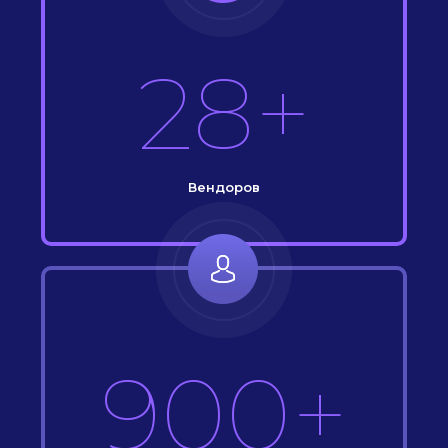
28+
Вендоров
900+