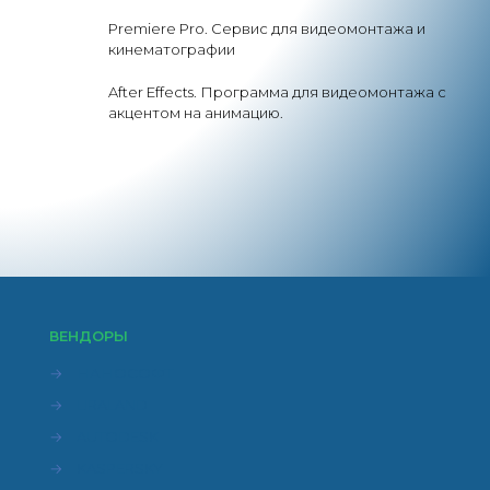
Premiere Pro. Сервис для видеомонтажа и
кинематографии
After Effects. Программа для видеомонтажа с
акцентом на анимацию.
ВЕНДОРЫ
→
НАНОСОФТ
→
LIRALAND
→
AUTODESK
→
KASPERSKY