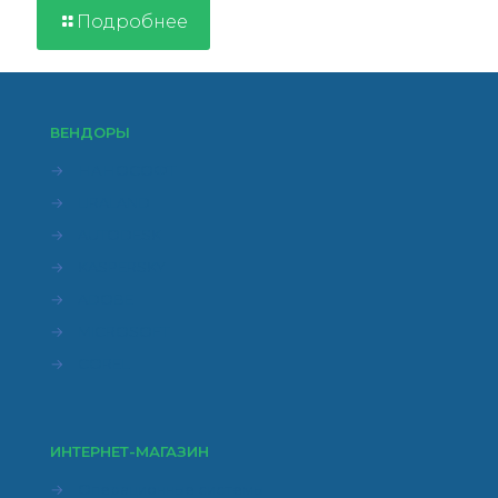
Подробнее
ВЕНДОРЫ
→
НАНОСОФТ
→
LIRALAND
→
AUTODESK
→
KASPERSKY
→
ADOBE
→
MICROSOFT
→
COREL
ИНТЕРНЕТ-МАГАЗИН
→
Операционные системы