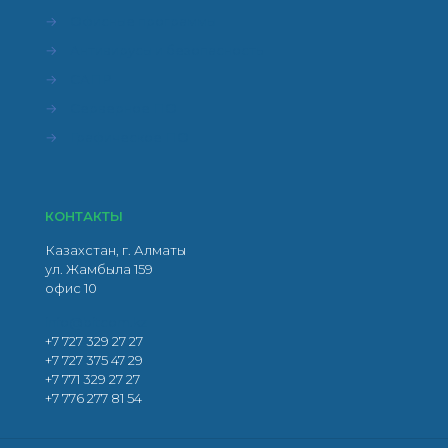
→
Офисные программы
→
Антивирусы и безопасность
→
САПР
→
Серверное ПО
→
Графическое ПО
КОНТАКТЫ
Казахстан, г. Алматы
ул. Жамбыла 159
офис 10
info@bitcom.kz
+7 727 329 27 27
+7 727 375 47 29
+7 771 329 27 27
+7 776 277 81 54