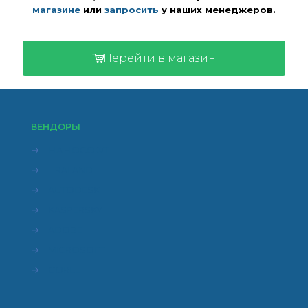
магазине
или
запросить
у наших менеджеров.
Перейти в магазин
ВЕНДОРЫ
→
НАНОСОФТ
→
LIRALAND
→
AUTODESK
→
KASPERSKY
→
ADOBE
→
MICROSOFT
→
COREL