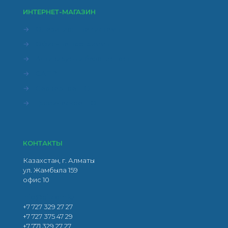
ИНТЕРНЕТ-МАГАЗИН
→
Операционные системы
→
Офисные программы
→
Антивирусы и безопасность
→
САПР
→
Серверное ПО
→
Графическое ПО
КОНТАКТЫ
Казахстан, г. Алматы
ул. Жамбыла 159
офис 10
info@bitcom.kz
+7 727 329 27 27
+7 727 375 47 29
+7 771 329 27 27