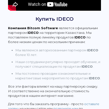
Купить IDECO
Компания Bitcom Software
является официальным
партнером
IDECO
на территории Казахстана. Мы
поставляем полную линейку продуктов
IDECO
по
более низким ценам по нескольким причинам:
Мы являемся авторизованным партнером
IDECO
более 10 лет.
Наши сотрудники регулярно проходят обучение, и
получают специализации по продуктам
IDECO
.
Мы постоянно проводим ознакомительные и
маркетинговые мероприятия по продуктам
IDECO
.
Все эти факторы влияют на нашу партнерскую скидку.
И соответственно на окончательную стоимость
продуктов в нашем интернет-магазине.
Для того что бы заказать программу - просто
оставьте
заявку
на нашем сайте или
позвоните нам
по