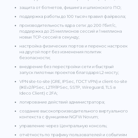
защита от ботнетов, фишинга и шпионского ПО;
поддержка работы до 100 тысяч правил файрвола;
производительность ядра сети: до 200 Гбит/с,
поддержка до 25 миллионов сессий и 1 миллиона
новых TCP-сессий в секунду;
настройка физических портов и перенос настроек
на другой порт без изменения политик
безопасности;
внедрение без перестройки сети и быстрый
запуск пилотных проектов благодаря L2-мосту;
VPN site-to-site (GRE, IPSec, ГОСТ VPN) и client-to-site
(IKEv2/IPSec, L2TP/IPSec, SSTP, Wireguard, TLS в
Ideco Client) с 2FA;
логирование действий администратора;
создание высокопроизводительного виртуального
контекста с функциями NGFW Novum;
управление через Центральную консоль;
отчётность по трафику пользователей и событиям