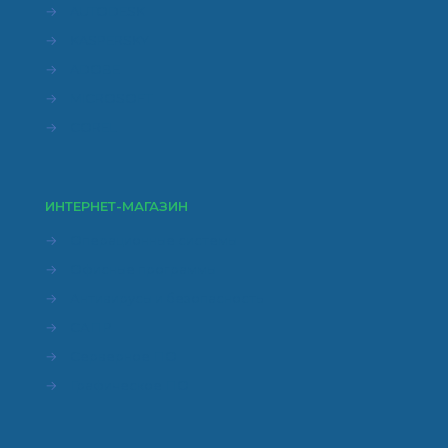
→
AUTODESK
→
KASPERSKY
→
ADOBE
→
MICROSOFT
→
COREL
ИНТЕРНЕТ-МАГАЗИН
→
Операционные системы
→
Офисные программы
→
Антивирусы и безопасность
→
САПР
→
Серверное ПО
→
Графическое ПО